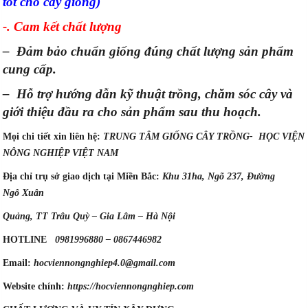
tốt cho cây giống)
-. Cam kết chất lượng
– Đảm bảo chuẩn giống đúng chất lượng sản phẩm
cung cấp.
– Hỗ trợ hướng dẫn kỹ thuật trồng, chăm sóc cây và
giới thiệu đầu ra cho sản phẩm sau thu hoạch.
Mọi chi tiết xin liên hệ:
TRUNG TÂM GIỐNG CÂY TRỒNG- HỌC VIỆN
NÔNG NGHIỆP VIỆT NAM
Địa chỉ trụ sở giao dịch tại Miền Bắc:
Khu 31ha, Ngõ 237, Đường
Ngô Xuân
Quảng, TT Trâu Quỳ – Gia Lâm – Hà Nội
HOTLINE
0981996880 – 0867446982
Email:
hocviennongnghiep4.0@gmail.com
Website chính:
https://hocviennongnghiep.com