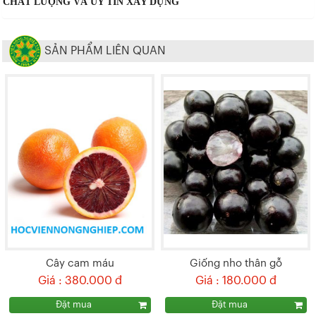
CHẤT LƯỢNG VÀ UY TÍN XÂY DỰNG
SẢN PHẨM LIÊN QUAN
Cây cam máu
Giống nho thân gỗ
Giá : 380.000 đ
Giá : 180.000 đ
Đặt mua
Đặt mua