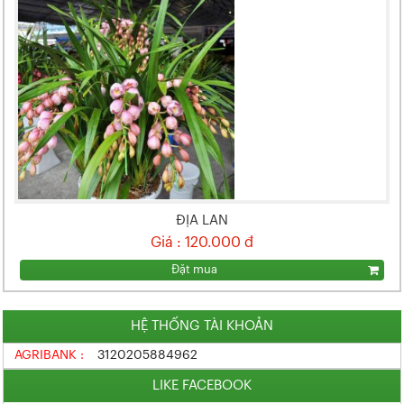
ĐỊA LAN
Giá : 120.000 đ
Đặt mua
HỆ THỐNG TÀI KHOẢN
AGRIBANK :
3120205884962
LIKE FACEBOOK