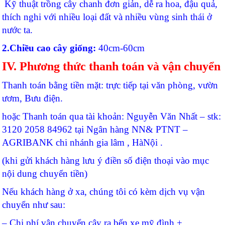
Kỹ thuật trồng cây chanh đơn giản, dễ ra hoa, đậu quả,
thích nghi với nhiều loại đất và nhiều vùng sinh thái ở
nước ta.
2.Chiều cao cây giống:
40cm-60cm
IV. Phương thức thanh toán và vận chuyển
Thanh toán bằng tiền mặt: trực tiếp tại văn phòng, vườn
ươm, Bưu điện.
hoặc Thanh toán qua tài khoản: Nguyễn Văn Nhất – stk:
3120 2058 84962 tại Ngân hàng NN& PTNT –
AGRIBANK chi nhánh gia lâm , HàNội .
(khi gửi khách hàng lưu ý điền số điện thoại vào mục
nội dung chuyển tiền)
Nếu khách hàng ở xa, chúng tôi có kèm dịch vụ vận
chuyển như sau:
– Chi phí vận chuyển cây ra bến xe mỹ đình +