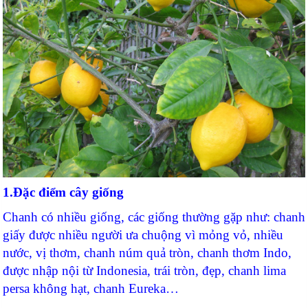
1.Đặc điểm cây giống
Chanh có nhiều giống, các giống thường gặp như: chanh
giấy được nhiều người ưa chuộng vì mỏng vỏ, nhiều
nước, vị thơm, chanh núm quả tròn, chanh thơm Indo,
được nhập nội từ Indonesia, trái tròn, đẹp, chanh lima
persa không hạt, chanh Eureka…