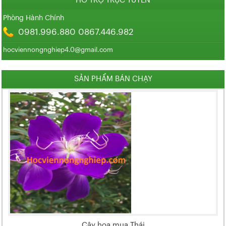
HỖ TRỢ TRỰC TUYẾN
Phòng Hành Chính
0981.996.880 0867.446.982
hocviennongnghiep4.0@gmail.com
SẢN PHẨM BÁN CHẠY
Cây hoa mua Thái