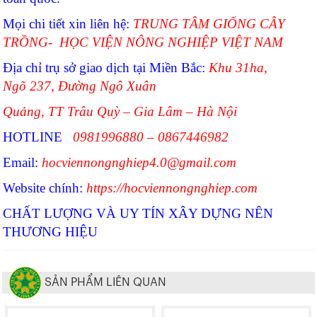
Mọi chi tiết xin liên hệ:
TRUNG TÂM GIỐNG CÂY
TRỒNG- HỌC VIỆN NÔNG NGHIỆP VIỆT NAM
Địa chỉ trụ sở giao dịch tại Miền Bắc:
Khu 31ha,
Ngõ 237, Đường Ngô Xuân
Quảng, TT Trâu Quỳ – Gia Lâm – Hà Nội
HOTLINE
0981996880 – 0867446982
Email:
hocviennongnghiep4.0@gmail.com
Website chính:
https://hocviennongnghiep.com
CHẤT LƯỢNG VÀ UY TÍN XÂY DỰNG NÊN
THƯƠNG HIỆU
SẢN PHẨM LIÊN QUAN