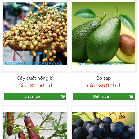
Cây quất hồng bì
Bơ sáp
Giá : 30.000 đ
Giá : 85.000 đ
Đặt mua
Đặt mua