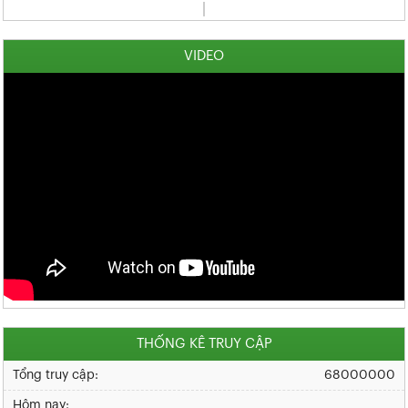
VIDEO
THỐNG KÊ TRUY CẬP
Tổng truy cập:
68000000
Hôm nay: