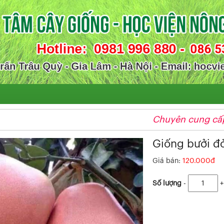
Chuyên cung cấp giống cây ăn q
Giống bưởi đỏ
Giá bán:
120.000đ
Số lượng
-
+