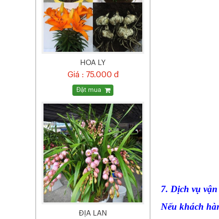
HOA LY
Giá : 75.000 đ
Đặt mua
7. Dịch vụ vận
Nếu khách hàn
ĐỊA LAN