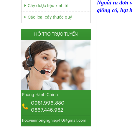
Ngoài ra đơn v
Cây dược liệu kinh tế
giống cỏ, hạt 
Các loại cây thuốc quý
HỖ TRỢ TRỰC TUYẾN
Phòng Hành Chính
0981.996.880
0867.446.982
hocviennongnghiep4.0@gmail.com