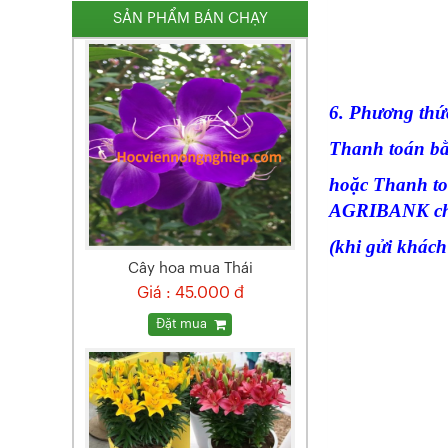
SẢN PHẨM BÁN CHẠY
6. Phương thứ
Thanh toán bằn
hoặc Thanh to
AGRIBANK chi 
(khi gửi khách
Cây hoa mua Thái
Giá : 45.000 đ
Đặt mua