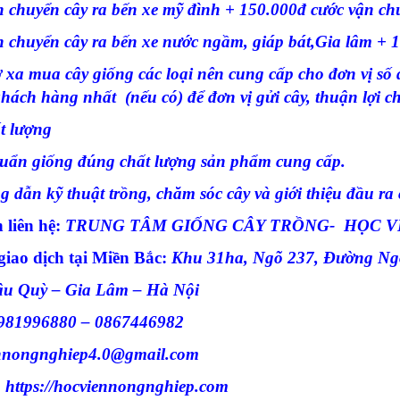
 chuyển cây ra bến xe mỹ đình + 150.000đ cước vận ch
 chuyển cây ra bến xe nước ngầm, giáp bát,Gia lâm + 
xa mua cây giống các loại nên cung cấp cho đơn vị số 
hách hàng nhất (nếu có) để đơn vị gửi cây, thuận lợi c
t lượng
ẩn giống đúng chất lượng sản phẩm cung cấp.
 dẫn kỹ thuật trồng, chăm sóc cây và giới thiệu đầu r
n liên hệ:
TRUNG TÂM GIỐNG CÂY TRỒNG- HỌC V
 giao dịch tại Miền Bắc:
Khu 31ha, Ngõ 237, Đường N
âu Quỳ – Gia Lâm – Hà Nội
981996880 – 0867446982
nnongnghiep4.0@gmail.com
:
https://hocviennongnghiep.com