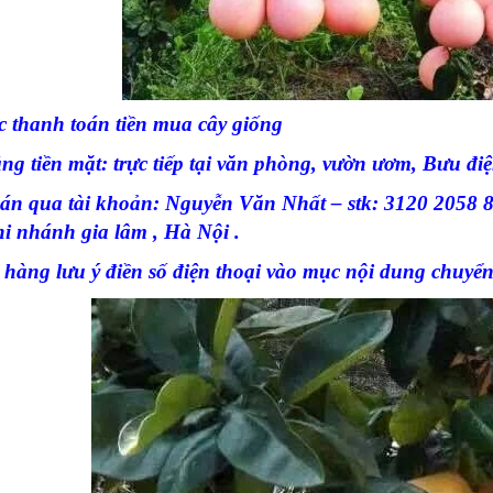
c thanh toán tiền mua cây giống
g tiền mặt: trực tiếp tại văn phòng, vườn ươm, Bưu điệ
án qua tài khoản: Nguyễn Văn Nhất – stk: 3120 205
nhánh gia lâm , Hà Nội .
 hàng lưu ý điền số điện thoại vào mục nội dung chuyển 