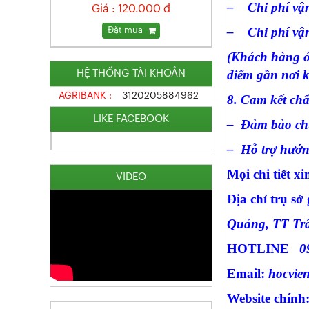
– Chi phí vận
Giá : 120.000 đ
– Chi phí vận
Đặt mua
(Khách hàng ở 
điểm gần nơi k
HỆ THỐNG TÀI KHOẢN
AGRIBANK :
3120205884962
8. Cam kết chấ
LIKE FACEBOOK
– Đảm bảo chu
– Hỗ trợ hướng
Mọi chi tiết xi
VIDEO
Địa chỉ trụ sở
Quảng, TT Tr
HOTLINE
0
Email:
hocvie
Website chính