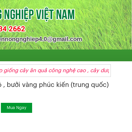
uả công nghệ cao , cây dược liệu , hoa và dịch vụ 
 , bưởi vàng phúc kiến (trung quốc)
Mua Ngay