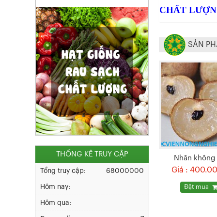
CHẤT LƯỢN
SẢN PH
THỐNG KÊ TRUY CẬP
Nhãn không 
Giá : 400.0
Tổng truy cập:
68000000
Hôm nay:
Đặt mua
Hôm qua: