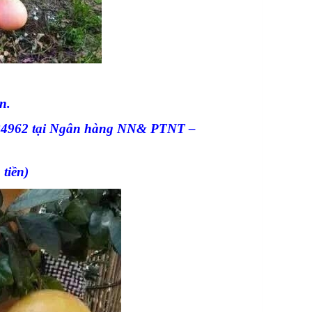
n.
8 84962 tại Ngân hàng NN& PTNT –
tiền)