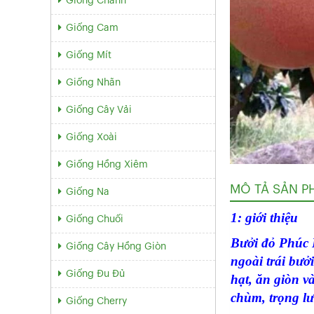
Giống Chanh
Giống Cam
Giống Mít
Giống Nhãn
Giống Cây Vải
Giống Xoài
Giống Hồng Xiêm
MÔ TẢ SẢN P
Giống Na
1: giới thiệu
Giống Chuối
Bưởi đỏ Phúc 
Giống Cây Hồng Giòn
ngoài trái bưở
Giống Đu Đủ
hạt, ăn giòn v
chùm, trọng lư
Giống Cherry