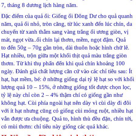
7, tháng 8 dương lịch hàng năm.
Đặc điểm của quả ổi: Giống ổi Đông Dư cho quả quanh
năm, quả ổi nhỏ, tròn căng, từ lúc xanh đến lúc chín, da
chuyển từ xanh thẫm sang vàng trắng ổi ương giòn, vị
mát, ngọt vừa..ổi chín lại thơm, mềm, ngọt đậm. Quả
to đến 50g – 70g gần tròn, dài thuôn hoặc hình chữ lê.
Hạt nhiều, trộn giữa một khối thịt quả màu trắng giòn
thơm. Từ khi thụ phấn đến khi quả chín khoảng 100
ngày. Đánh giá chất lượng căn cứ vào các chỉ tiêu sau: Ít
hạt, hạt mềm, bé: ở những giống dại tỷ lệ hạt so với khối
lượng quả 10 – 15%, ở những giống tốt được chọn lọc,
tỷ lệ này chỉ còn 2 – 4% thậm chí có giống gần như
không hạt. Cùi phía ngoài hạt nên dày vì cùi dày đi đôi
với ít hạt nhưng cũng có giống cùi mỏng ruột, nhiều hạt
vẫn được ưa chuộng. Quả to, hình thù đều đặn, chín tới,
có mùi thơm: chỉ tiêu này giống các quả khác.