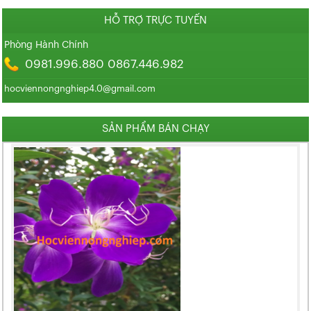
HỖ TRỢ TRỰC TUYẾN
Phòng Hành Chính
0981.996.880 0867.446.982
hocviennongnghiep4.0@gmail.com
SẢN PHẨM BÁN CHẠY