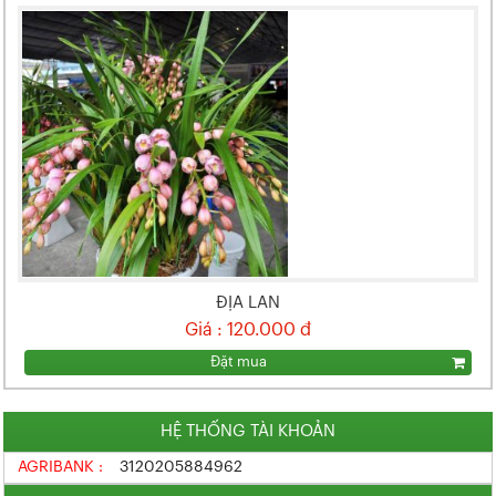
ĐỊA LAN
Giá : 120.000 đ
Đặt mua
HỆ THỐNG TÀI KHOẢN
AGRIBANK :
3120205884962