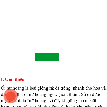
ỔI NỮ HOÀNG
Giá bán:
65.000đ
Mua Ngay
Số lượng
-
+
MÔ TẢ SẢN PHẨM
I. Giới thiệu
Ổi nữ hoàng là loại giống rất dễ trồng, nhanh cho hoa và
đậu trái, thịt ổi nữ hoàng ngọt, giòn, thơm. Sở dĩ được
mệnh danh là “nữ hoàng” vì đây là giống ổi có chất
lượng vượt trội so với các giống ổi khác, cho năng suất